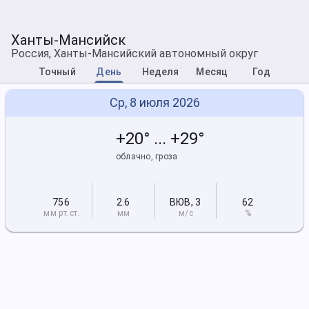
Ханты-Мансийск
Россия, Ханты-Мансийский автономный округ
Точный
День
Неделя
Месяц
Год
Ср, 8 июля 2026
+20° ... +29°
облачно, гроза
756
2.6
ВЮВ
,
3
62
мм рт
.ст.
мм
м/с
%