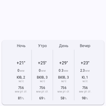
Ночь
Утро
День
Вечер
+21°
+25°
+29°
+23°
0
0
0.3
2.3
мм
мм
мм
мм
ЮВ
,
2
ВЮВ
,
3
ВЮВ
,
3
Ю
,
1
м/с
м/с
м/с
м/с
756
756
756
756
мм рт
.ст.
мм рт
.ст.
мм рт
.ст.
мм рт
.ст.
81
69
58
98
%
%
%
%