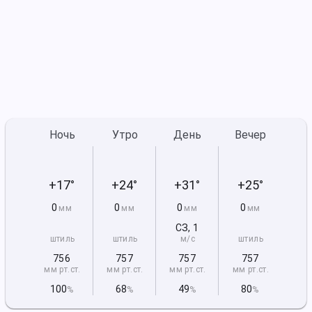
Ночь
Утро
День
Вечер
+17°
+24°
+31°
+25°
0
0
0
0
мм
мм
мм
мм
СЗ
,
1
штиль
штиль
м/с
штиль
756
757
757
757
мм рт
.ст.
мм рт
.ст.
мм рт
.ст.
мм рт
.ст.
100
68
49
80
%
%
%
%