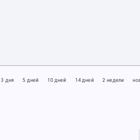
3 дня
5 дней
10 дней
14 дней
2 недели
но