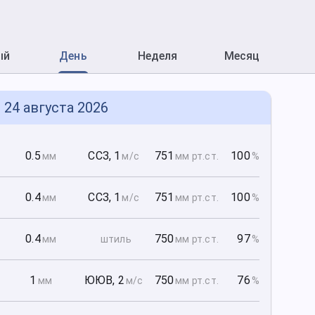
ый
День
Неделя
Месяц
 24 августа 2026
0
0.5
ССЗ
,
1
751
100
мм
м/с
мм рт
.ст.
%
0
0.4
ССЗ
,
1
751
100
мм
м/с
мм рт
.ст.
%
0
0.4
750
97
мм
штиль
мм рт
.ст.
%
0
1
ЮЮВ
,
2
750
76
мм
м/с
мм рт
.ст.
%