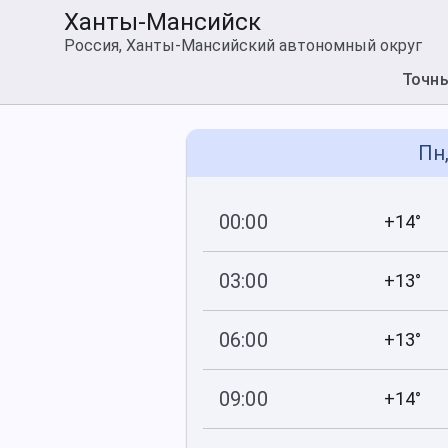
Ханты-Мансийск
Россия, Ханты-Мансийский автономный округ
Точн
Пн,
00:00
+14°
751
81
мм рт
.ст.
%
03:00
+13°
751
84
мм рт
.ст.
%
06:00
+13°
751
83
мм рт
.ст.
%
09:00
+14°
751
71
мм рт
.ст.
%