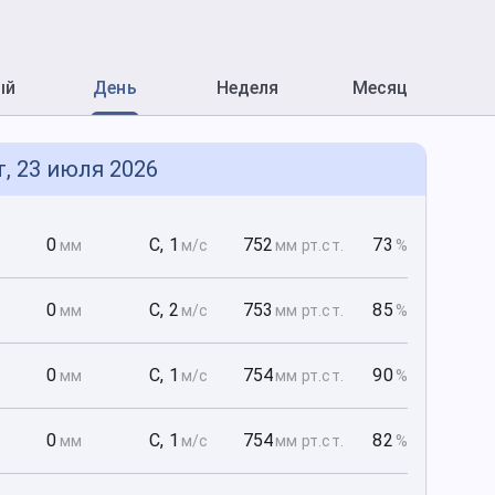
ый
День
Неделя
Месяц
т, 23 июля 2026
0
0
С
,
1
752
73
мм
м/с
мм рт
.ст.
%
0
0
С
,
2
753
85
мм
м/с
мм рт
.ст.
%
0
0
С
,
1
754
90
мм
м/с
мм рт
.ст.
%
0
0
С
,
1
754
82
мм
м/с
мм рт
.ст.
%