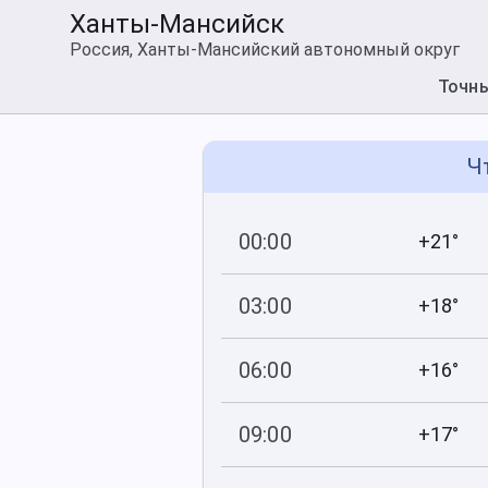
Ханты-Мансийск
Россия, Ханты-Мансийский автономный округ
Точн
Ч
00:00
+21°
749
93
мм рт
.ст.
%
03:00
+18°
749
100
мм рт
.ст.
%
06:00
+16°
749
83
мм рт
.ст.
%
09:00
+17°
749
65
мм рт
.ст.
%