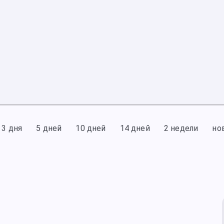
3 дня
5 дней
10 дней
14 дней
2 недели
но