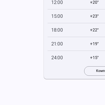
12:00
+20°
750
50
мм рт
.ст.
%
15:00
+23°
750
41
мм рт
.ст.
%
18:00
+22°
750
42
мм рт
.ст.
%
21:00
+19°
751
63
мм рт
.ст.
%
24:00
+15°
752
73
мм рт
.ст.
%
Комп