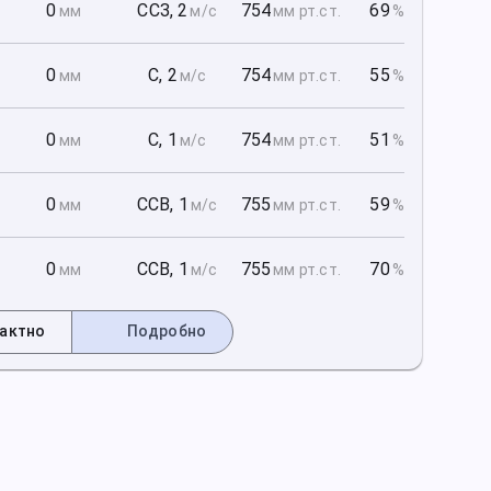
1
0
ССЗ
,
2
754
69
мм
м/с
мм рт
.ст.
%
1
0
С
,
2
754
55
мм
м/с
мм рт
.ст.
%
1
0
С
,
1
754
51
мм
м/с
мм рт
.ст.
%
2
0
ССВ
,
1
755
59
мм
м/с
мм рт
.ст.
%
2
0
ССВ
,
1
755
70
мм
м/с
мм рт
.ст.
%
актно
Подробно