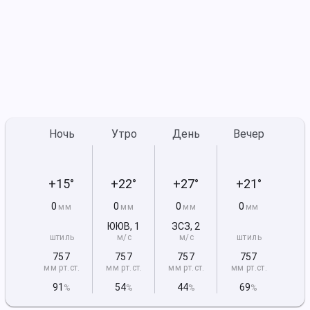
Ночь
Утро
День
Вечер
+15°
+22°
+27°
+21°
0
0
0
0
мм
мм
мм
мм
ЮЮВ
,
1
ЗСЗ
,
2
штиль
м/с
м/с
штиль
757
757
757
757
мм рт
.ст.
мм рт
.ст.
мм рт
.ст.
мм рт
.ст.
91
54
44
69
%
%
%
%