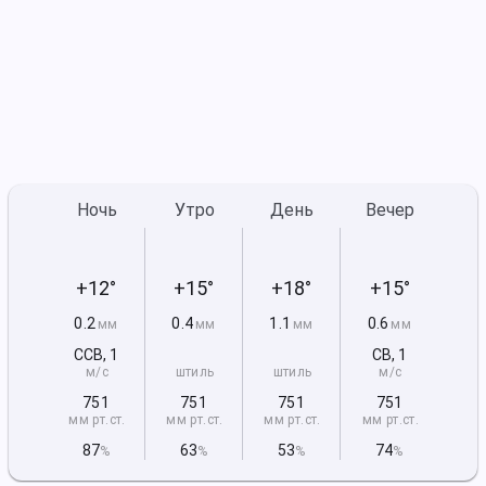
Ночь
Утро
День
Вечер
+12°
+15°
+18°
+15°
0.2
0.4
1.1
0.6
мм
мм
мм
мм
ССВ
,
1
СВ
,
1
м/с
штиль
штиль
м/с
751
751
751
751
мм рт
.ст.
мм рт
.ст.
мм рт
.ст.
мм рт
.ст.
87
63
53
74
%
%
%
%