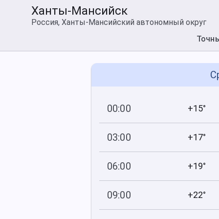
Ханты-Мансийск
Россия, Ханты-Мансийский автономный округ
Точн
С
00:00
+15°
756
89
мм рт
.ст.
%
03:00
+17°
756
98
мм рт
.ст.
%
06:00
+19°
756
88
мм рт
.ст.
%
09:00
+22°
756
64
мм рт
.ст.
%