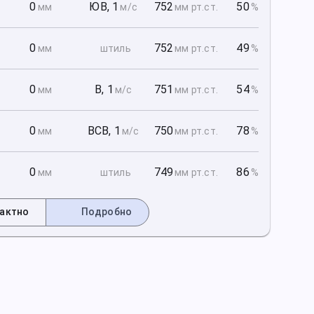
1
0
ЮВ
,
1
752
50
мм
м/с
мм рт
.ст.
%
1
0
752
49
мм
штиль
мм рт
.ст.
%
1
0
В
,
1
751
54
мм
м/с
мм рт
.ст.
%
2
0
ВСВ
,
1
750
78
мм
м/с
мм рт
.ст.
%
2
0
749
86
мм
штиль
мм рт
.ст.
%
актно
Подробно