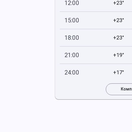
12:00
+23°
756
51
мм рт
.ст.
%
15:00
+23°
755
45
мм рт
.ст.
%
18:00
+23°
755
57
мм рт
.ст.
%
21:00
+19°
755
83
мм рт
.ст.
%
24:00
+17°
754
100
мм рт
.ст.
%
Комп