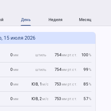
ый
День
Неделя
Месяц
р, 15 июля 2026
0
0
754
100
мм
штиль
мм рт
.ст.
%
0
0
754
99
мм
штиль
мм рт
.ст.
%
0
0
ЮВ
,
1
753
85
мм
м/с
мм рт
.ст.
%
0
0
ЮВ
,
2
753
57
мм
м/с
мм рт
.ст.
%