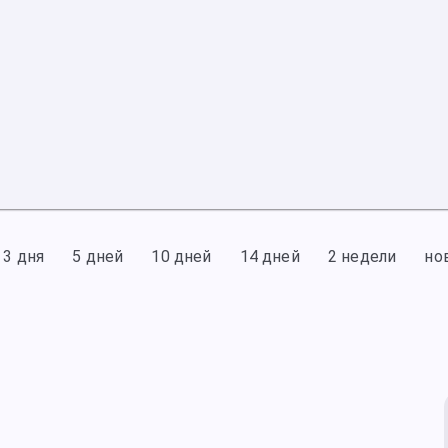
3 дня
5 дней
10 дней
14 дней
2 недели
но