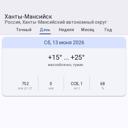
Ханты-Мансийск
Россия, Ханты-Мансийский автономный округ
Точный
День
Неделя
Месяц
Год
Сб, 13 июня 2026
+15° ... +25°
малооблачно, туман
752
0
ССВ
,
1
68
мм рт
.ст.
мм
м/с
%