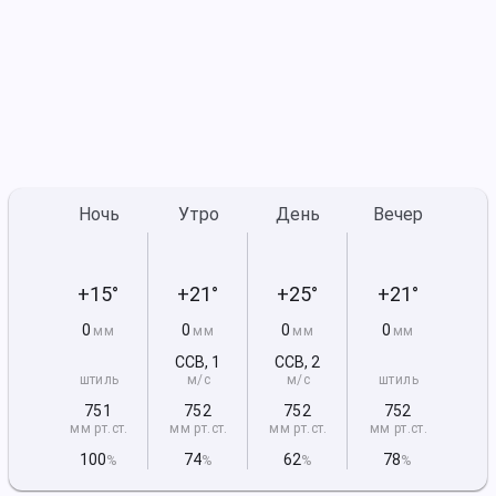
Ночь
Утро
День
Вечер
+15°
+21°
+25°
+21°
0
0
0
0
мм
мм
мм
мм
ССВ
,
1
ССВ
,
2
штиль
м/с
м/с
штиль
751
752
752
752
мм рт
.ст.
мм рт
.ст.
мм рт
.ст.
мм рт
.ст.
100
74
62
78
%
%
%
%