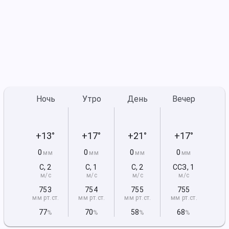
Ночь
Утро
День
Вечер
+13°
+17°
+21°
+17°
0
0
0
0
мм
мм
мм
мм
С
,
2
С
,
1
С
,
2
ССЗ
,
1
м/с
м/с
м/с
м/с
753
754
755
755
мм рт
.ст.
мм рт
.ст.
мм рт
.ст.
мм рт
.ст.
77
70
58
68
%
%
%
%