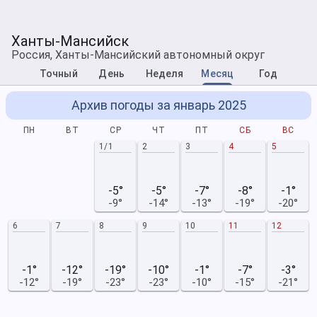
Ханты-Мансийск
Россия, Ханты-Мансийский автономный округ
Точный
День
Неделя
Месяц
Год
Архив погоды за январь 2025
ПН
ВТ
СР
ЧТ
ПТ
СБ
ВС
1/1
2
3
4
5
-5°
-5°
-7°
-8°
-1°
-9°
-14°
-13°
-19°
-20°
6
7
8
9
10
11
12
-1°
-12°
-19°
-10°
-1°
-7°
-3°
-12°
-19°
-23°
-23°
-10°
-15°
-21°