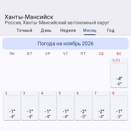
Ханты-Мансийск
Россия, Ханты-Мансийский автономный округ
Точный
День
Неделя
Месяц
Год
Погода на ноябрь 2026
ПН
ВТ
СР
ЧТ
ПТ
СБ
ВС
1/11
-4°
-6°
2
3
4
5
6
7
8
-1°
-1°
-1°
-1°
-2°
-2°
-1°
-4°
-4°
-4°
-4°
-5°
-4°
-3°