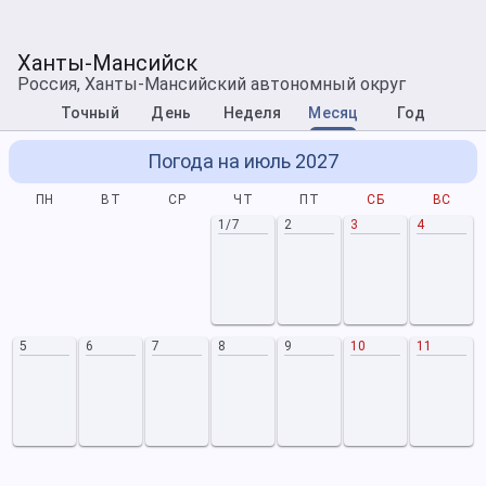
Ханты-Мансийск
Россия, Ханты-Мансийский автономный округ
Точный
День
Неделя
Месяц
Год
Погода на июль 2027
ПН
ВТ
СР
ЧТ
ПТ
СБ
ВС
1/7
2
3
4
5
6
7
8
9
10
11