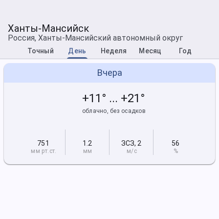
Ханты-Мансийск
Россия, Ханты-Мансийский автономный округ
Точный
День
Неделя
Месяц
Год
Вчера
+11° ... +21°
облачно, без осадков
751
1.2
ЗСЗ
,
2
56
мм рт
.ст.
мм
м/с
%