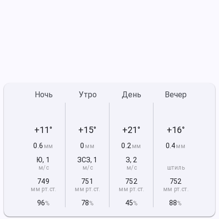
Ночь
Утро
День
Вечер
+11°
+15°
+21°
+16°
0.6
0
0.2
0.4
мм
мм
мм
мм
Ю
,
1
ЗСЗ
,
1
З
,
2
м/с
м/с
м/с
штиль
749
751
752
752
мм рт
.ст.
мм рт
.ст.
мм рт
.ст.
мм рт
.ст.
96
78
45
88
%
%
%
%