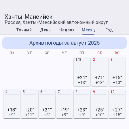
Ханты-Мансийск
Россия, Ханты-Мансийский автономный округ
Точный
День
Неделя
Месяц
Год
Архив погоды за август 2025
ПН
ВТ
СР
ЧТ
ПТ
СБ
ВС
1/8
2
3
+21°
+21°
+15°
+13°
+13°
+10°
4
5
6
7
8
9
10
+18°
+20°
+21°
+19°
+23°
+25°
+27°
+9°
+11°
+8°
+9°
+9°
+10°
+15°